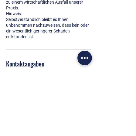
zu einem wirtschaftlichen Ausfall unserer
Praxis.
Hinweis:
Selbstverständlich bleibt es Ihnen
unbenommen nachzuweisen, dass kein oder
ein wesentlich geringerer Schaden
Kontaktangaben
Theodor-Aufsberg-Straße 10,
Sonthofen, Germany
0831-20693701
info@docs4work.de
Leonhardstraße 15, 87437
Kempten (Allgäu), Germany
0831-20693700
info@docs4work.de