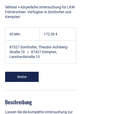
Sehtest + körperliche Untersuchung für LKW
Führerschein. Verfügbar in Sonthofen und
Kempten!
172,50
Euro
45 Min.
4
172,50 €
5
M
87527 Sonthofen, Theodor-Aufsberg-
i
Straße 10
|
87437 Kempten,
n
Leonhardstraße 15
.
Weiter
Beschreibung
Lassen Sie die komplette Untersuchung zur