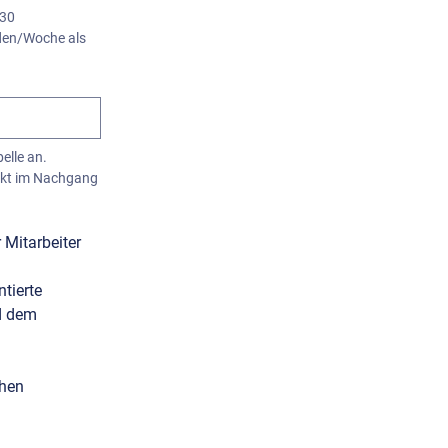
30 
den/Woche als 
Bitte geben Sie hier den für Ihr Unternehmen zutreffenden Wirtschaftszweig gemäß folgender Tabelle an. 
nkt im Nachgang 
 Mitarbeiter 
tierte 
d dem 
hen 