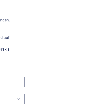
ngen, 
d auf 
raxis 