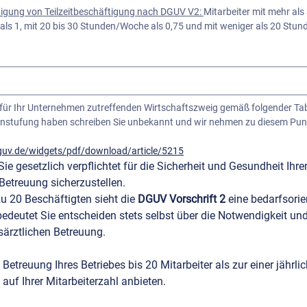
tigung von Teilzeitbeschäftigung nach DGUV V2: 
Mitarbeiter mit mehr als 
ls 1, mit 20 bis 30 Stunden/Woche als 0,75 und mit weniger als 20 Stun
 Einstufung haben schreiben Sie unbekannt und wir nehmen zu diesem Pu
dguv.de/widgets/pdf/download/article/5215
Sie gesetzlich verpflichtet für die Sicherheit und Gesundheit Ihrer
die betriebsärztliche Betreuung sicherzustellen. 
zu 20 Beschäftigten sieht die 
DGUV Vorschrift 2
 eine bedarfsorien
bedeutet Sie entscheiden stets selbst über die Notwendigkeit un
särztlichen Betreuung.
Betreuung Ihres Betriebes bis 20 Mitarbeiter als zur einer jährlic
auf Ihrer Mitarbeiterzahl anbieten.