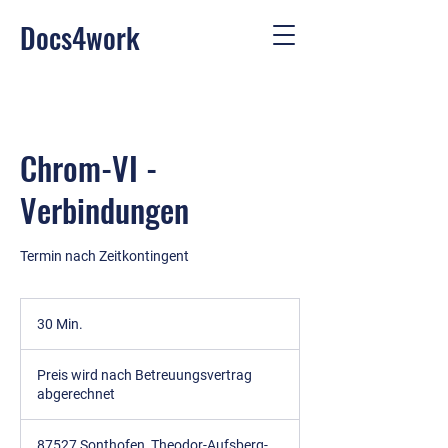
Docs4work
Chrom-VI -
Verbindungen
Termin nach Zeitkontingent
30 Min.
3
0
Preis
M
wird
Preis wird nach Betreuungsvertrag
nach
i
Betreuungsvertrag
abgerechnet
n
abgerechnet
.
87527 Sonthofen, Theodor-Aufsberg-